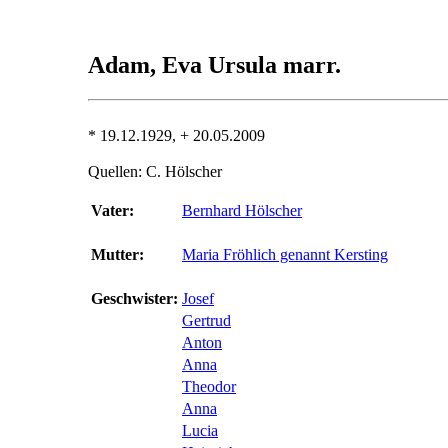
Adam, Eva Ursula marr.
* 19.12.1929, + 20.05.2009
Quellen: C. Hölscher
Vater:
Bernhard Hölscher
Mutter:
Maria Fröhlich genannt Kersting
Geschwister:
Josef
Gertrud
Anton
Anna
Theodor
Anna
Lucia