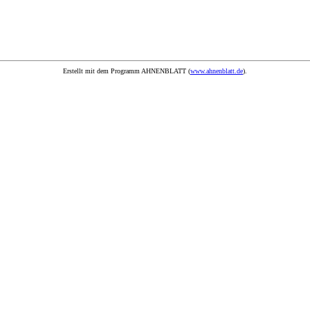
Erstellt mit dem Programm AHNENBLATT (
www.ahnenblatt.de
).