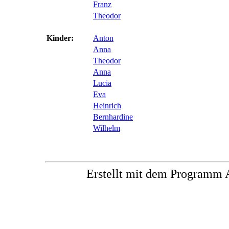
Franz
Theodor
Kinder:
Anton
Anna
Theodor
Anna
Lucia
Eva
Heinrich
Bernhardine
Wilhelm
Erstellt mit dem Progra