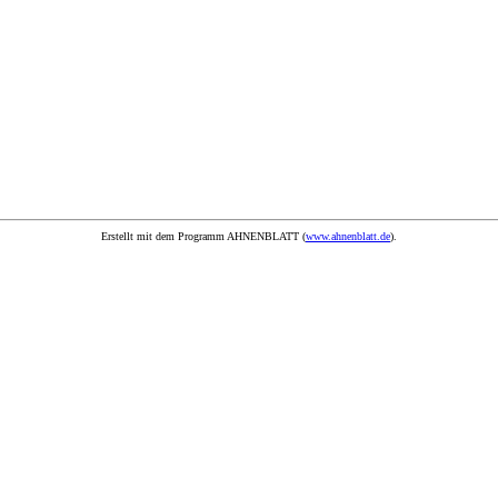
Erstellt mit dem Programm AHNENBLATT (
www.ahnenblatt.de
).