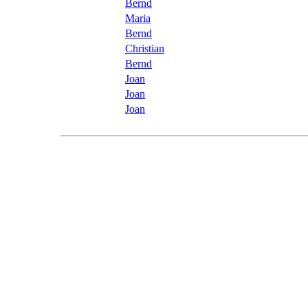
Bernd
Maria
Bernd
Christian
Bernd
Joan
Joan
Joan