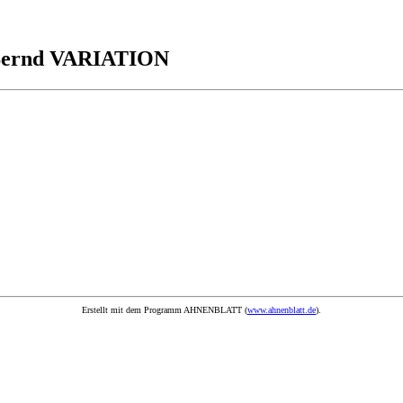
n Bernd VARIATION
Erstellt mit dem Programm AHNENBLATT (
www.ahnenblatt.de
).