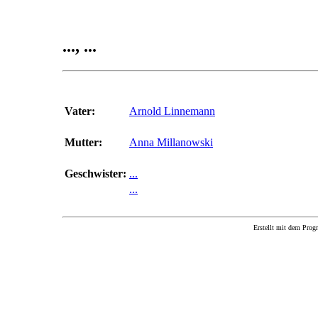
..., ...
Vater:
Arnold Linnemann
Mutter:
Anna Millanowski
Geschwister:
...
...
Erstellt mit dem P