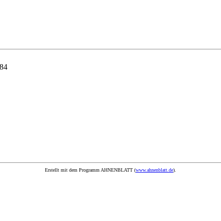
784
Erstellt mit dem Programm AHNENBLATT (
www.ahnenblatt.de
).