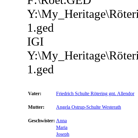
Y:\My_Heritage\Röter
1.ged
IGI
Y:\My_Heritage\Röter
1.ged
Vater:
Friedrich Schulte Rötering gnt. Allendor
Mutter:
Angela Ostrup-Schulte Westerath
Geschwister:
Anna
Maria
Joseph