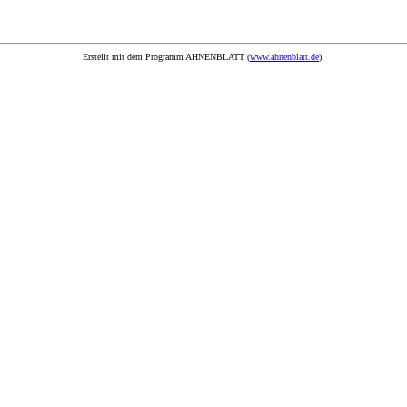
Erstellt mit dem Programm AHNENBLATT (
www.ahnenblatt.de
).