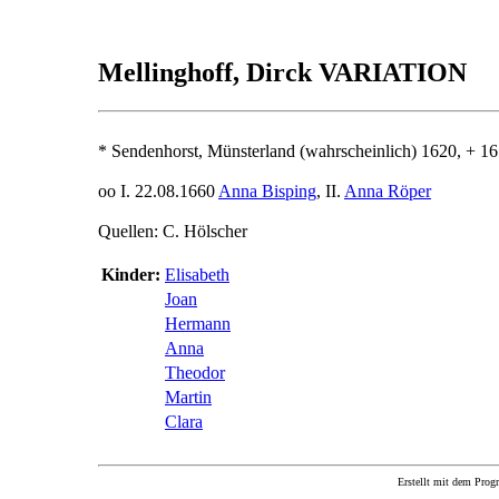
Mellinghoff, Dirck VARIATION
* Sendenhorst, Münsterland (wahrscheinlich) 1620, + 1
oo I. 22.08.1660
Anna Bisping
, II.
Anna Röper
Quellen: C. Hölscher
Kinder:
Elisabeth
Joan
Hermann
Anna
Theodor
Martin
Clara
Erstellt mit dem P