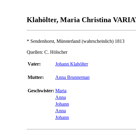
Klahölter, Maria Christina VARI
* Sendenhorst, Münsterland (wahrscheinlich) 1813
Quellen: C. Hölscher
Vater:
Johann Klahölter
Mutter:
Anna Brunneman
Geschwister:
Maria
Anna
Johann
Anna
Johann