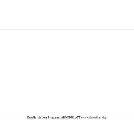
Erstellt mit dem Programm AHNENBLATT (
www.ahnenblatt.de
).