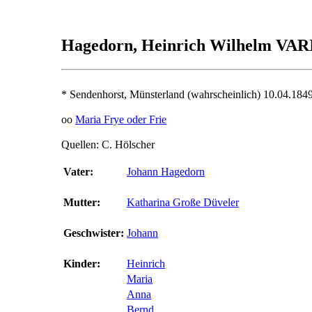
Hagedorn, Heinrich Wilhelm VA
* Sendenhorst, Münsterland (wahrscheinlich) 10.04.184
oo
Maria Frye oder Frie
Quellen: C. Hölscher
Vater:
Johann Hagedorn
Mutter:
Katharina Große Düveler
Geschwister:
Johann
Kinder:
Heinrich
Maria
Anna
Bernd