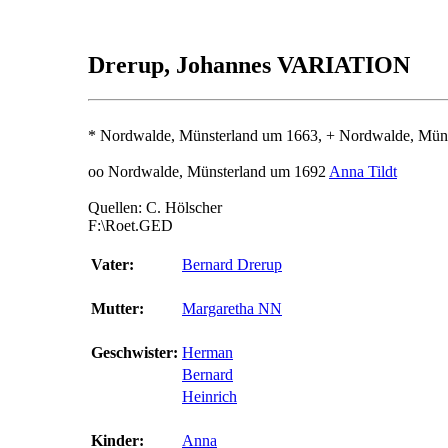
Drerup, Johannes VARIATION
* Nordwalde, Münsterland um 1663, + Nordwalde, Mün
oo Nordwalde, Münsterland um 1692
Anna Tildt
Quellen: C. Hölscher
F:\Roet.GED
Vater:
Bernard Drerup
Mutter:
Margaretha NN
Geschwister:
Herman
Bernard
Heinrich
Kinder:
Anna