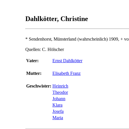
Dahlkötter, Christine
* Sendenhorst, Münsterland (wahrscheinlich) 1909, + vo
Quellen: C. Hölscher
Vater:
Ernst Dahlkötter
Mutter:
Elisabeth Franz
Geschwister:
Heinrich
Theodor
Johann
Klara
Josefa
Maria